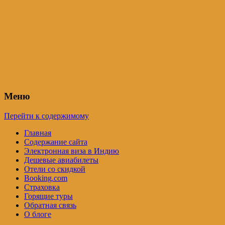
Индия – трип
Самостоятельные путешествия по
Индии и не только. Блог Татьяны
Осташевской
Меню
Перейти к содержимому
Главная
Содержание сайта
Электронная виза в Индию
Дешевые авиабилеты
Отели со скидкой
Booking.com
Страховка
Горящие туры
Обратная связь
О блоге