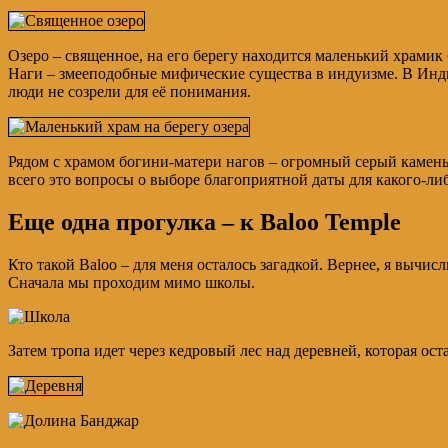
Озеро – священное, на его берегу находится маленький храмик
Наги – змееподобные мифические существа в индуизме. В Индии
люди не созрели для её понимания.
Рядом с храмом богини-матери нагов – огромный серый камень. 
всего это вопросы о выборе благоприятной даты для какого-л
Еще одна прогулка – к Baloo Temple
Кто такой Baloo – для меня осталось загадкой. Вернее, я вычис
Сначала мы проходим мимо школы.
Затем тропа идет через кедровый лес над деревней, которая ос