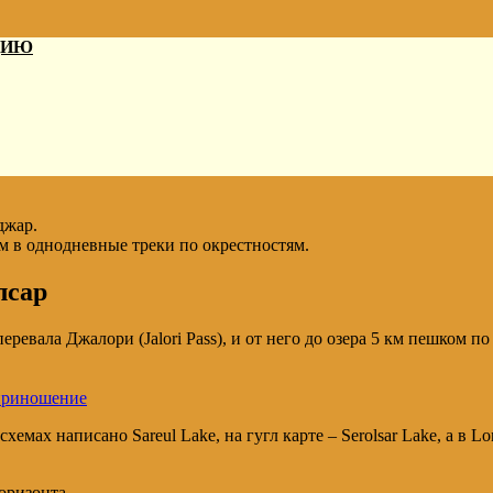
ДИЮ
джар.
 в однодневные треки по окрестностям.
лсар
ревала Джалори (Jalori Pass), и от него до озера 5 км пешком п
оприношение
емах написано Sareul Lake, на гугл карте – Serolsar Lake, а в L
оризонта.