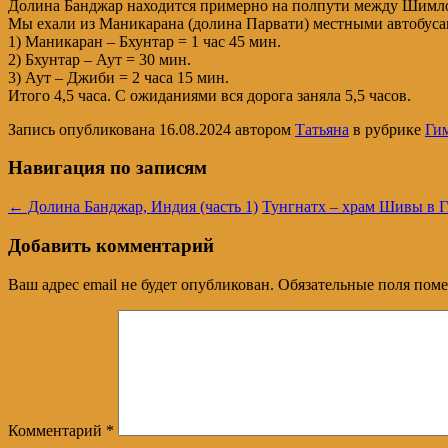
Долина Банджар находится примерно на полпути между Шимлой 
Мы ехали из Маникарана (долина Парвати) местными автобусам
1) Маникаран – Бхунтар = 1 час 45 мин.
2) Бхунтар – Аут = 30 мин.
3) Аут – Джиби = 2 часа 15 мин.
Итого 4,5 часа. С ожиданиями вся дорога заняла 5,5 часов.
Запись опубликована
16.08.2024
автором
Татьяна
в рубрике
Ги
Навигация по записям
←
Долина Банджар, Индия (часть 1)
Тунгнатх – храм Шивы в 
Добавить комментарий
Ваш адрес email не будет опубликован.
Обязательные поля пом
Комментарий
*