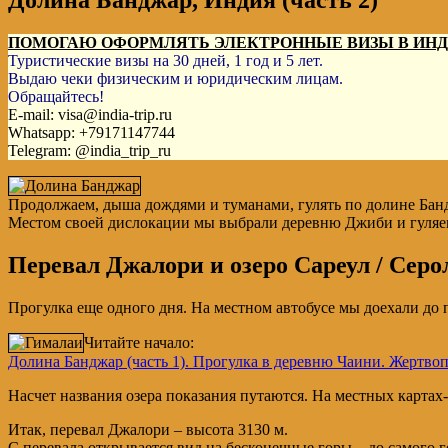
Долина Банджар, Индия (часть 2)
ПОМОГАЮ ОФОРМЛЯТЬ ЭЛЕКТРОННЫЕ ВИЗЫ В ИН
Туристические визы на 30 дней, 1 год и 5 лет.
Выдаю чеки физическим и юридическим лицам.
Обращайтесь!
E-mail: visa@india-trip.ru
Whatsapp: +79171147744
Telegram: @india_trip_ru
Продолжаем, дыша дождями и туманами, гулять по долине Бан
Местом своей дислокации мы выбрали деревню Джиби и гуляем
Перевал Джалори и озеро Сареул / Серо
Прогулка еще одного дня. На местном автобусе мы доехали до пе
Читайте начало:
Долина Банджар (часть 1). Прогулка в деревню Чаини. Жертв
Насчет названия озера показания путаются. На местных картах-сх
Итак, перевал Джалори – высота 3130 м.
С перевала открывается вид на бесконечные горы – до самого г