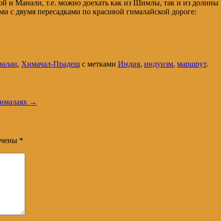
и Манали, т.е. можно доехать как из Шимлы, так и из долины 
и с двумя пересадками по красивой гималайской дороге:
малаи
,
Химачал-Прадеш
с метками
Индия
,
индуизм
,
маршрут
.
Гималаях
→
ечены
*