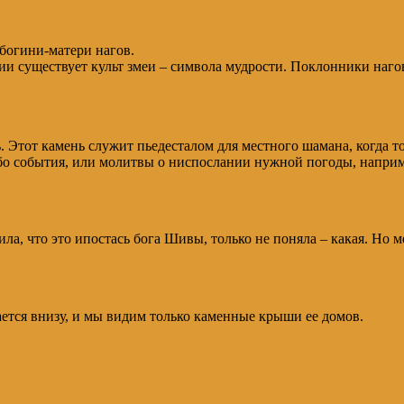
 богини-матери нагов.
 существует культ змеи – символа мудрости. Поклонники нагов 
Этот камень служит пьедесталом для местного шамана, когда тот
ибо события, или молитвы о ниспослании нужной погоды, наприм
лила, что это ипостась бога Шивы, только не поняла – какая. Но 
тается внизу, и мы видим только каменные крыши ее домов.