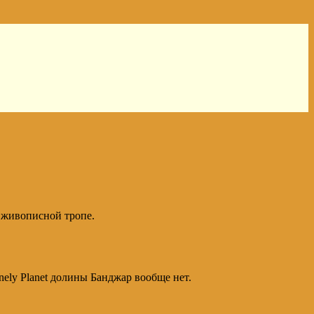
о живописной тропе.
onely Planet долины Банджар вообще нет.