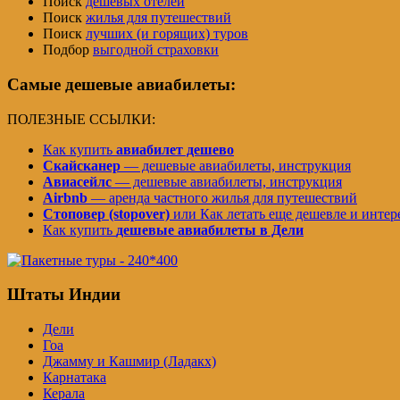
Поиск
дешевых отелей
Поиск
жилья для путешествий
Поиск
лучших (и горящих) туров
Подбор
выгодной страховки
Самые дешевые авиабилеты:
ПОЛЕЗНЫЕ ССЫЛКИ:
Как купить
авиабилет дешево
Скайсканер
— дешевые авиабилеты, инструкция
Авиасейлс
— дешевые авиабилеты, инструкция
Airbnb
— аренда частного жилья для путешествий
Стоповер (stopover)
или Как летать еще дешевле и интер
Как купить
дешевые авиабилеты в Дели
Штаты Индии
Дели
Гоа
Джамму и Кашмир (Ладакх)
Карнатака
Керала