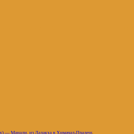
и и не только. Блог Татьяны Осташевс
ех) — Манали, из Ладакха в Химачал-Прадеш
.