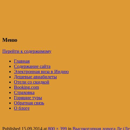
Индия – трип
Самостоятельные путешествия по Инди
Меню
Перейти к содержимому
Главная
Содержание сайта
Электронная виза в Индию
Дешевые авиабилеты
Отели со скидкой
Booking.com
Страховка
Горящие туры
Обратная связь
О блоге
Published
15.09.2014
at
800 × 399
in
Высокогорная дорога Ле (Л