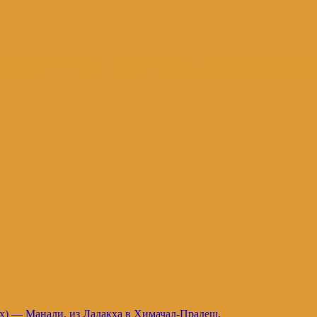
и и не только. Блог Татьяны Осташевс
ех) — Манали, из Ладакха в Химачал-Прадеш
.