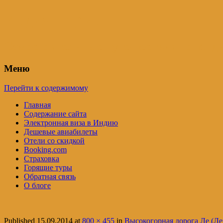
Индия – трип
Самостоятельные путешествия по Инди
Меню
Перейти к содержимому
Главная
Содержание сайта
Электронная виза в Индию
Дешевые авиабилеты
Отели со скидкой
Booking.com
Страховка
Горящие туры
Обратная связь
О блоге
Published
15.09.2014
at
800 × 455
in
Высокогорная дорога Ле (Л