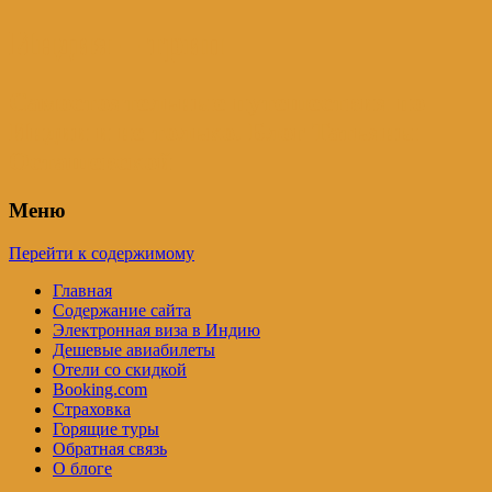
Индия – трип
Самостоятельные путешествия по
Индии и не только. Блог Татьяны
Осташевской
Меню
Перейти к содержимому
Главная
Содержание сайта
Электронная виза в Индию
Дешевые авиабилеты
Отели со скидкой
Booking.com
Страховка
Горящие туры
Обратная связь
О блоге