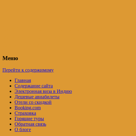
Индия – трип
Самостоятельные путешествия по
Индии и не только. Блог Татьяны
Осташевской
Меню
Перейти к содержимому
Главная
Содержание сайта
Электронная виза в Индию
Дешевые авиабилеты
Отели со скидкой
Booking.com
Страховка
Горящие туры
Обратная связь
О блоге