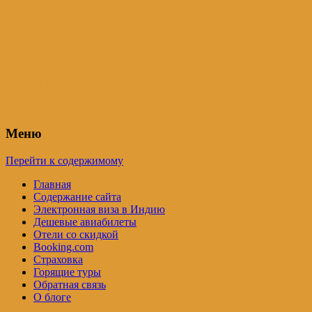
Индия – трип
Самостоятельные путешествия по
Индии и не только. Блог Татьяны
Осташевской
Меню
Перейти к содержимому
Главная
Содержание сайта
Электронная виза в Индию
Дешевые авиабилеты
Отели со скидкой
Booking.com
Страховка
Горящие туры
Обратная связь
О блоге