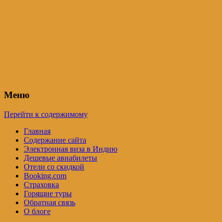
Индия – трип
Самостоятельные путешествия по
Индии и не только. Блог Татьяны
Осташевской
Меню
Перейти к содержимому
Главная
Содержание сайта
Электронная виза в Индию
Дешевые авиабилеты
Отели со скидкой
Booking.com
Страховка
Горящие туры
Обратная связь
О блоге