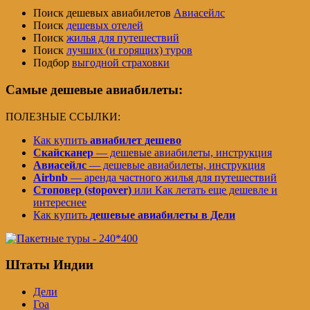
Поиск дешевых авиабилетов
Авиасейлс
Поиск
дешевых отелей
Поиск
жилья для путешествий
Поиск
лучших (и горящих) туров
Подбор
выгодной страховки
Самые дешевые авиабилеты:
ПОЛЕЗНЫЕ ССЫЛКИ:
Как купить
авиабилет дешево
Скайсканер
— дешевые авиабилеты, инструкция
Авиасейлс
— дешевые авиабилеты, инструкция
Airbnb
— аренда частного жилья для путешествий
Стоповер (stopover)
или Как летать еще дешевле и
интереснее
Как купить
дешевые авиабилеты в Дели
Штаты Индии
Дели
Гоа