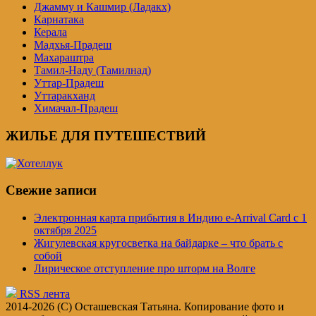
Джамму и Кашмир (Ладакх)
Карнатака
Керала
Мадхья-Прадеш
Махараштра
Тамил-Наду (Тамилнад)
Уттар-Прадеш
Уттаракханд
Химачал-Прадеш
ЖИЛЬЕ ДЛЯ ПУТЕШЕСТВИЙ
Свежие записи
Электронная карта прибытия в Индию e-Arrival Card с 1
октября 2025
Жигулевская кругосветка на байдарке – что брать с
собой
Лирическое отступление про шторм на Волге
RSS лента
2014-2026 (C) Осташевская Татьяна. Копирование фото и