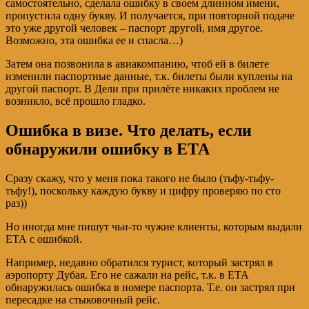
самостоятельно, сделала ошибку в своем длинном имени,
пропустила одну букву. И получается, при повторной подаче
это уже другой человек – паспорт другой, имя другое.
Возможно, эта ошибка ее и спасла…)
Затем она позвонила в авиакомпанию, чтоб ей в билете
изменили паспортные данные, т.к. билеты были куплены на
другой паспорт. В Дели при прилёте никаких проблем не
возникло, всё прошло гладко.
Ошибка в визе. Что делать, если
обнаружили ошибку в ЕТА
Сразу скажу, что у меня пока такого не было (тьфу-тьфу-
тьфу!), поскольку каждую букву и цифру проверяю по сто
раз))
Но иногда мне пишут чьи-то чужие клиенты, которым выдали
ЕТА с ошибкой.
Например, недавно обратился турист, который застрял в
аэропорту Дубая. Его не сажали на рейс, т.к. в ЕТА
обнаружилась ошибка в номере паспорта. Т.е. он застрял при
пересадке на стыковочный рейс.