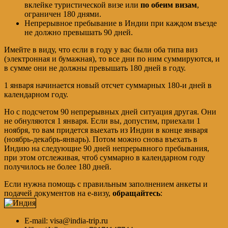
вклейке туристической визе или
по обеим визам
,
ограничен 180 днями.
Непрерывное пребывание в Индии при каждом въезде
не должно превышать 90 дней.
Имейте в виду, что если в году у вас были оба типа виз
(электронная и бумажная), то все дни по ним суммируются, и
в сумме они не должны превышать 180 дней в году.
1 января начинается новый отсчет суммарных 180-и дней в
календарном году.
Но с подсчетом 90 непрерывных дней ситуация другая. Они
не обнуляются 1 января. Если вы, допустим, приехали 1
ноября, то вам придется выехать из Индии в конце января
(ноябрь-декабрь-январь). Потом можно снова въехать в
Индию на следующие 90 дней непрерывного пребывания,
при этом отслеживая, чтоб суммарно в календарном году
получилось не более 180 дней.
Если нужна помощь с правильным заполнением анкеты и
подачей документов на е-визу,
обращайтесь
:
E-mail: visa@india-trip.ru