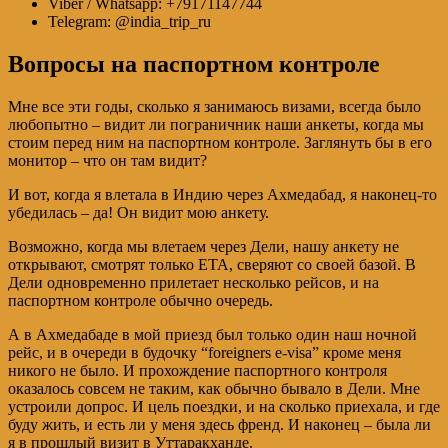
Viber / Whatsapp: +79171147744
Telegram: @india_trip_ru
Вопросы на паспортном контроле
Мне все эти годы, сколько я занимаюсь визами, всегда было
любопытно – видит ли пограничник наши анкеты, когда мы
стоим перед ним на паспортном контроле. Заглянуть бы в его
монитор – что он там видит?
И вот, когда я влетала в Индию через Ахмедабад, я наконец-то
убедилась – да! Он видит мою анкету.
Возможно, когда мы влетаем через Дели, нашу анкету не
открывают, смотрят только ЕТА, сверяют со своей базой. В
Дели одновременно прилетает несколько рейсов, и на
паспортном контроле обычно очередь.
А в Ахмедабаде в мой приезд был только один наш ночной
рейс, и в очереди в будочку “foreigners e-visa” кроме меня
никого не было. И прохождение паспортного контроля
оказалось совсем не таким, как обычно бывало в Дели. Мне
устроили допрос. И цель поездки, и на сколько приехала, и где
буду жить, и есть ли у меня здесь френд. И наконец – была ли
я в прошлый визит в Уттаракханде.