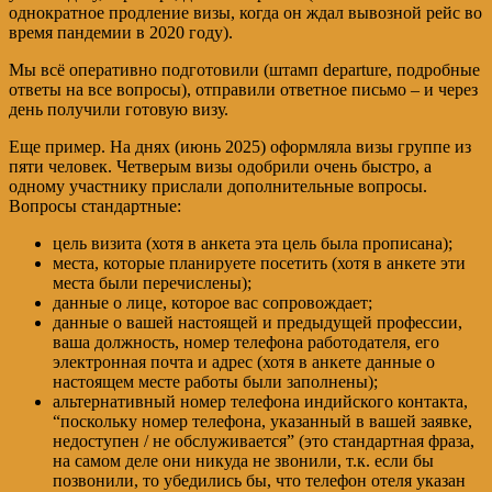
однократное продление визы, когда он ждал вывозной рейс во
время пандемии в 2020 году).
Мы всё оперативно подготовили (штамп departure, подробные
ответы на все вопросы), отправили ответное письмо – и через
день получили готовую визу.
Еще пример. На днях (июнь 2025) оформляла визы группе из
пяти человек. Четверым визы одобрили очень быстро, а
одному участнику прислали дополнительные вопросы.
Вопросы стандартные:
цель визита (хотя в анкета эта цель была прописана);
места, которые планируете посетить (хотя в анкете эти
места были перечислены);
данные о лице, которое вас сопровождает;
данные о вашей настоящей и предыдущей профессии,
ваша должность, номер телефона работодателя, его
электронная почта и адрес (хотя в анкете данные о
настоящем месте работы были заполнены);
альтернативный номер телефона индийского контакта,
“поскольку номер телефона, указанный в вашей заявке,
недоступен / не обслуживается” (это стандартная фраза,
на самом деле они никуда не звонили, т.к. если бы
позвонили, то убедились бы, что телефон отеля указан