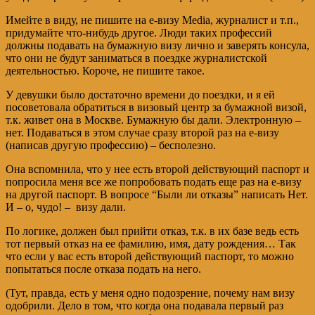
Имейте в виду, не пишите на е-визу Media, журналист и т.п.,
придумайте что-нибудь другое. Люди таких профессий
должны подавать на бумажную визу лично и заверять консула,
что они не будут заниматься в поездке журналистской
деятельностью. Короче, не пишите такое.
У девушки было достаточно времени до поездки, и я ей
посоветовала обратиться в визовый центр за бумажной визой,
т.к. живет она в Москве. Бумажную бы дали. Электронную –
нет. Подаваться в этом случае сразу второй раз на е-визу
(написав другую профессию) – бесполезно.
Она вспомнила, что у нее есть второй действующий паспорт и
попросила меня все же попробовать подать еще раз на е-визу
на другой паспорт. В вопросе “Были ли отказы” написать Нет.
И – о, чудо! – визу дали.
По логике, должен был прийти отказ, т.к. в их базе ведь есть
тот первый отказ на ее фамилию, имя, дату рождения… Так
что если у вас есть второй действующий паспорт, то можно
попытаться после отказа подать на него.
(Тут, правда, есть у меня одно подозрение, почему нам визу
одобрили. Дело в том, что когда она подавала первый раз