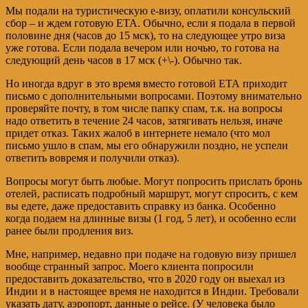
Мы подали на туристическую е-визу, оплатили консульский
сбор – и ждем готовую ЕТА. Обычно, если я подала в первой
половине дня (часов до 15 мск), то на следующее утро виза
уже готова. Если подала вечером или ночью, то готова на
следующий день часов в 17 мск (+\-). Обычно так.
Но иногда вдруг в это время вместо готовой ЕТА приходит
письмо с дополнительными вопросами. Поэтому внимательно
проверяйте почту, в том числе папку спам, т.к. на вопросы
надо ответить в течение 24 часов, затягивать нельзя, иначе
придет отказ. Таких жалоб в интернете немало (что мол
письмо ушло в спам, мы его обнаружили поздно, не успели
ответить вовремя и получили отказ).
Вопросы могут быть любые. Могут попросить прислать бронь
отелей, расписать подробный маршрут, могут спросить, с кем
вы едете, даже предоставить справку из банка. Особенно
когда подаем на длинные визы (1 год, 5 лет), и особенно если
ранее были продления виз.
Мне, например, недавно при подаче на годовую визу пришел
вообще странный запрос. Моего клиента попросили
предоставить доказательство, что в 2020 году он выехал из
Индии и в настоящее время не находится в Индии. Требовали
указать дату, аэропорт, данные о рейсе. (У человека было