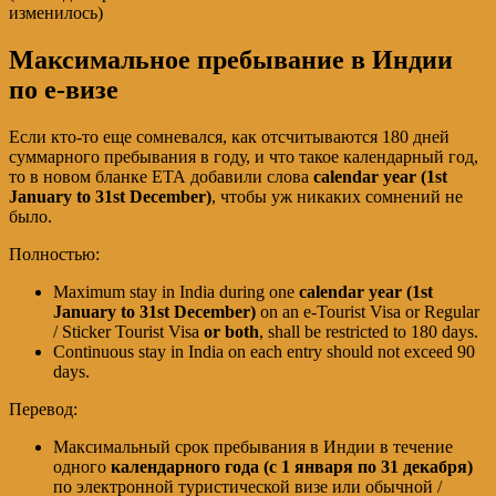
изменилось)
Максимальное пребывание в Индии
по е-визе
Если кто-то еще сомневался, как отсчитываются 180 дней
суммарного пребывания в году, и что такое календарный год,
то в новом бланке ЕТА добавили слова
calendar year (1st
January to 31st December)
, чтобы уж никаких сомнений не
было.
Полностью:
Maximum stay in India during one
calendar year (1st
January to 31st December)
on an e-Tourist Visa or Regular
/ Sticker Tourist Visa
or both
, shall be restricted to 180 days.
Continuous stay in India on each entry should not exceed 90
days.
Перевод:
Максимальный срок пребывания в Индии в течение
одного
календарного года (с 1 января по 31 декабря)
по электронной туристической визе или обычной /