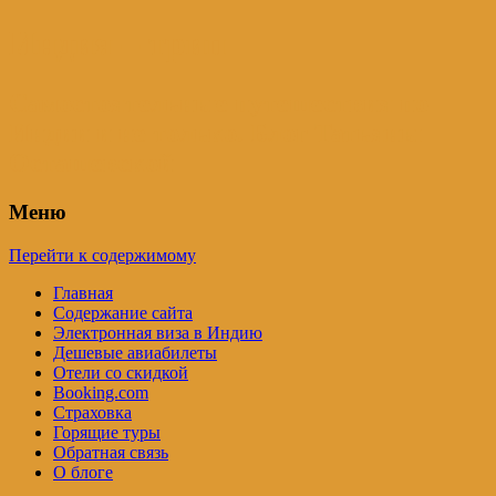
Индия – трип
Самостоятельные путешествия по
Индии и не только. Блог Татьяны
Осташевской
Меню
Перейти к содержимому
Главная
Содержание сайта
Электронная виза в Индию
Дешевые авиабилеты
Отели со скидкой
Booking.com
Страховка
Горящие туры
Обратная связь
О блоге