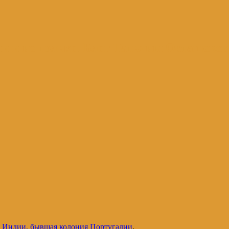
и и не только. Блог Татьяны Осташевс
т Индии, бывшая колония Португалии
.