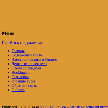
Индия – трип
Самостоятельные путешествия по Инди
Меню
Перейти к содержимому
Главная
Содержание сайта
Электронная виза в Индию
Дешевые авиабилеты
Отели со скидкой
Booking.com
Страховка
Горящие туры
Обратная связь
О блоге
Published
13.07.2014
at
800 × 479
in
Гоа – самый маленький шта