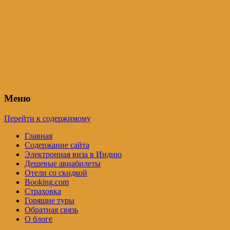
Индия – трип
Самостоятельные путешествия по
Индии и не только. Блог Татьяны
Осташевской
Меню
Перейти к содержимому
Главная
Содержание сайта
Электронная виза в Индию
Дешевые авиабилеты
Отели со скидкой
Booking.com
Страховка
Горящие туры
Обратная связь
О блоге