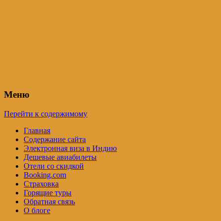
Индия – трип
Самостоятельные путешествия по
Индии и не только. Блог Татьяны
Осташевской
Меню
Перейти к содержимому
Главная
Содержание сайта
Электронная виза в Индию
Дешевые авиабилеты
Отели со скидкой
Booking.com
Страховка
Горящие туры
Обратная связь
О блоге