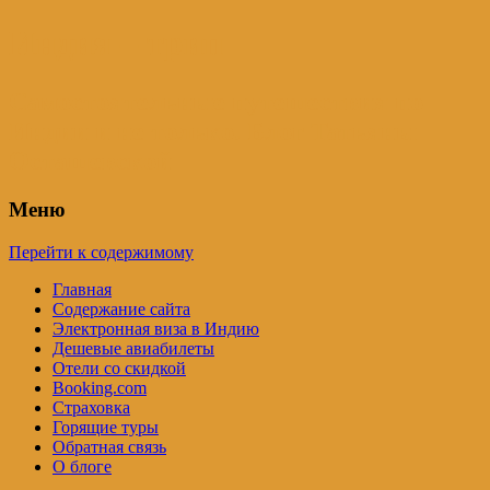
Индия – трип
Самостоятельные путешествия по
Индии и не только. Блог Татьяны
Осташевской
Меню
Перейти к содержимому
Главная
Содержание сайта
Электронная виза в Индию
Дешевые авиабилеты
Отели со скидкой
Booking.com
Страховка
Горящие туры
Обратная связь
О блоге