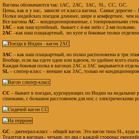
Вагоны обозначаются так: 1АС, 2АС, 3АС, SL, CC, GC.
Цены, как и у нас, зависят от класса вагона. Самые дорогие 
Полки индийских поездов длиннее, шире и комфортнее, чем н
Все вагоны
АС
– кондиционированные, с тонированными стекла
1АС
– как наш купейный, бывает с 4-мя либо с 2-мя полками.
2АС
–как наш плацкартный, но купе и боковые полки отделен
3АС
– как наш плацкартный, но полки расположены в три этажа,
Вообще, если вы едете один или вдвоем, то удобнее всего ехать
Каждая боковая полка в вагонах 2АС и 3АС закрывается отдель
SL
– слипер-класс – внешне как 3АС, только не кондиционирован
СС
– бывает в поездах, курсирующих по Индии на недальние 
спинками, с большим расстоянием для ног, с электрическими роз
GC
– дженерал-класс – общий вагон. Это вагон типа SL, куда 
Туалетов в вагонах– четыре, по два с каждой стороны: европе