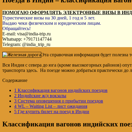
Поезда в Индии – классификация вагон
ПОМОГАЮ ОФОРМЛЯТЬ ЭЛЕКТРОННЫЕ ВИЗЫ В ИН
Туристические визы на 30 дней, 1 год и 5 лет.
Выдаю чеки физическим и юридическим лицам.
Обращайтесь!
E-mail: visa@india-trip.ru
Whatsapp: +79171147744
Telegram: @india_trip_ru
Эта справочная информация будет полезна т
Вся Индия с севера до юга (кроме высокогорных районов) опут
транспорта здесь. На поезде можно добраться практически до л
Содержание
1
Классификация вагонов индийских поездов
2
Индийские ж/д вокзалы
3
Система оповещения о прибытии поездов
4
WL – Waiting List – лист ожидания
5
Где купить билет на поезд в Индии
Классификация вагонов индийских пое