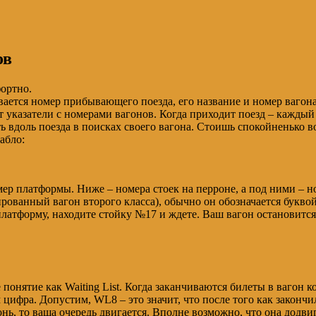
ов
ортно.
вается номер прибывающего поезда, его название и номер вагона
т указатели с номерами вагонов. Когда приходит поезд – каждый 
ть вдоль поезда в поисках своего вагона. Стоишь спокойненько в
абло:
омер платформы. Ниже – номера стоек на перроне, а под ними – 
ированный вагон второго класса), обычно он обозначается букво
платформу, находите стойку №17 и ждете. Ваш вагон остановится
 понятие как Waiting List. Когда заканчиваются билеты в вагон к
 цифра. Допустим, WL8 – это значит, что после того как законч
онь, то ваша очередь двигается. Вполне возможно, что она додвиг