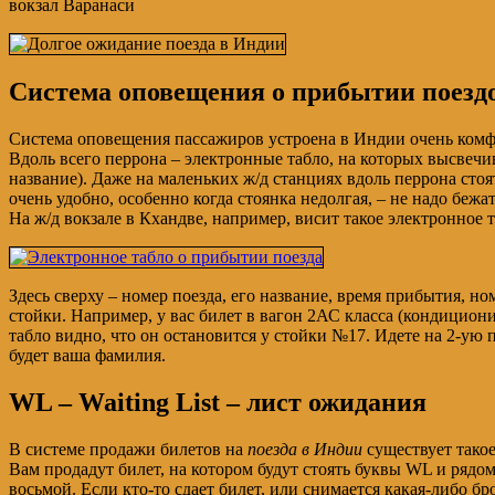
вокзал Варанаси
Система оповещения о прибытии поезд
Система оповещения пассажиров устроена в Индии очень комф
Вдоль всего перрона – электронные табло, на которых высвечи
название). Даже на маленьких ж/д станциях вдоль перрона стоя
очень удобно, особенно когда стоянка недолгая, – не надо бежа
На ж/д вокзале в Кхандве, например, висит такое электронное т
Здесь сверху – номер поезда, его название, время прибытия, н
стойки. Например, у вас билет в вагон 2АС класса (кондицион
табло видно, что он остановится у стойки №17. Идете на 2-ую 
будет ваша фамилия.
WL – Waiting List – лист ожидания
В системе продажи билетов на
поезда в Индии
существует такое
Вам продадут билет, на котором будут стоять буквы WL и рядом
восьмой. Если кто-то сдает билет, или снимается какая-либо бр