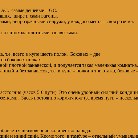
– 1АС, самые дешевые – GC.
аших, шире и сами вагоны.
ми, непрозрачными снаружи, у каждого места – своя розетка.
ы от прохода плотными занавесками.
 т.е. всего в купе шесть полок. Боковых – две.
 на боковых полках.
ной плотной занавеской, и получается такая маленькая комнатка.
ный и без занавесок, т.е. в купе – полки в три этажа, боковые –
расстояния (часов 5-6 пути). Это очень удобный сидячий конд
етками. Здесь постоянно кормят-поят (за время пути – несколько
набивается неимоверное количество народа.
йский и индийский. Кроме того, в тамбуре – отдельный умывальн