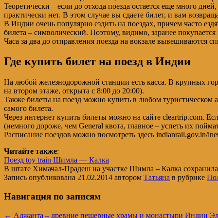
Теоретически – если до отхода поезда остается еще много дней,
практически нет. В этом случае вы сдаете билет, и вам возвращ
В Индии очень популярно ездить на поездах, причем часто езд
билета – символический. Поэтому, видимо, заранее покупается м
Часа за два до отправления поезда на вокзале вывешиваются сп
Где купить билет на поезд в Индии
На любой железнодорожной станции есть касса. В крупных горо
на втором этаже, открыта с 8:00 до 20:00).
Также билеты на поезд можно купить в любом туристическом аге
самого билета.
Через интернет купить билеты можно на сайте cleartrip.com. Ес
(немного дороже, чем General квота, главное – успеть их поймат
Расписание поездов можно посмотреть здесь indianrail.gov.in/inet
Читайте также
:
Поезд toy train Шимла — Калка
В штате Химачал-Прадеш на участке Шимла – Калка сохранила
Запись опубликована
21.02.2014
автором
Татьяна
в рубрике
По
Навигация по записям
←
Аджанта – древние пещерные храмы и монастыри Индии
Эл