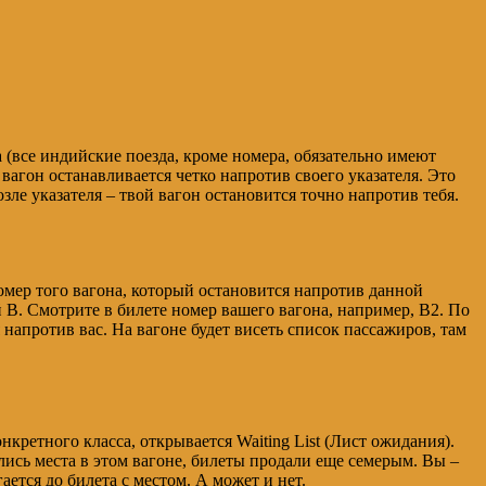
 (все индийские поезда, кроме номера, обязательно имеют
вагон останавливается четко напротив своего указателя. Это
озле указателя – твой вагон остановится точно напротив тебя.
номер того вагона, который остановится напротив данной
й В. Смотрите в билете номер вашего вагона, например, В2. По
 напротив вас. На вагоне будет висеть список пассажиров, там
онкретного класса, открывается Waiting List (Лист ожидания).
ились места в этом вагоне, билеты продали еще семерым. Вы –
ается до билета с местом. А может и нет.