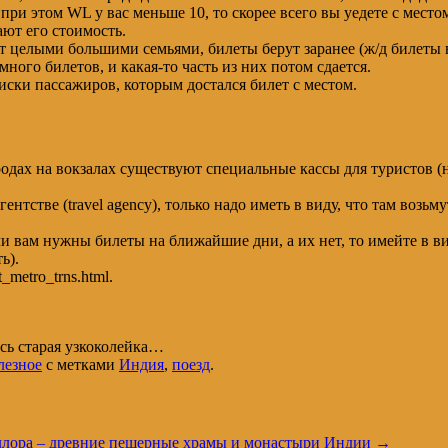
 при этом WL у вас меньше 10, то скорее всего вы уедете с место
ают его стоимость.
ят целыми большими семьями, билеты берут заранее (ж/д билеты 
ного билетов, и какая-то часть из них потом сдается.
иски пассажиров, которым достался билет с местом.
дах на вокзалах существуют специальные кассы для туристов (на
нтстве (travel agency), только надо иметь в виду, что там возь
ли вам нужны билеты на ближайшие дни, а их нет, то имейте в вид
ь).
_metro_trns.html.
сь старая узкоколейка…
лезное
с метками
Индия
,
поезд
.
лора – древние пещерные храмы и монастыри Индии
→