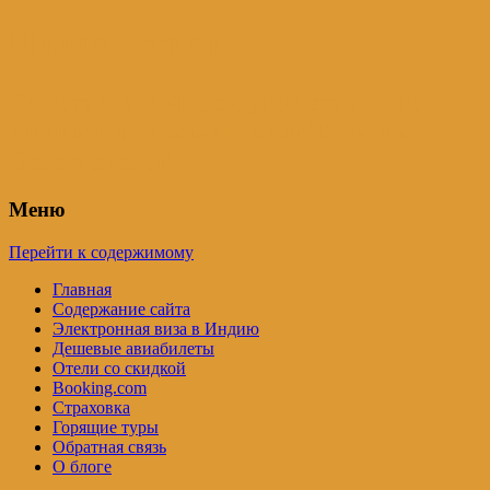
Индия – трип
Самостоятельные путешествия по
Индии и не только. Блог Татьяны
Осташевской
Меню
Перейти к содержимому
Главная
Содержание сайта
Электронная виза в Индию
Дешевые авиабилеты
Отели со скидкой
Booking.com
Страховка
Горящие туры
Обратная связь
О блоге