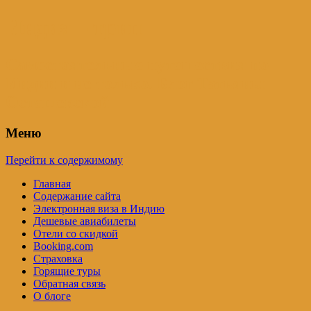
Индия – трип
Самостоятельные путешествия по
Индии и не только. Блог Татьяны
Осташевской
Меню
Перейти к содержимому
Главная
Содержание сайта
Электронная виза в Индию
Дешевые авиабилеты
Отели со скидкой
Booking.com
Страховка
Горящие туры
Обратная связь
О блоге