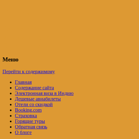
Индия – трип
Самостоятельные путешествия по
Индии и не только. Блог Татьяны
Осташевской
Меню
Перейти к содержимому
Главная
Содержание сайта
Электронная виза в Индию
Дешевые авиабилеты
Отели со скидкой
Booking.com
Страховка
Горящие туры
Обратная связь
О блоге