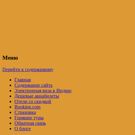
Индия – трип
Самостоятельные путешествия по
Индии и не только. Блог Татьяны
Осташевской
Меню
Перейти к содержимому
Главная
Содержание сайта
Электронная виза в Индию
Дешевые авиабилеты
Отели со скидкой
Booking.com
Страховка
Горящие туры
Обратная связь
О блоге