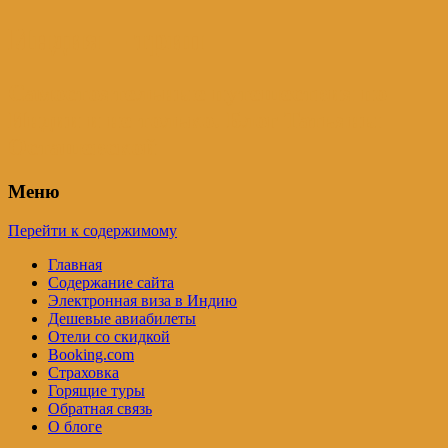
Индия – трип
Самостоятельные путешествия по
Индии и не только. Блог Татьяны
Осташевской
Меню
Перейти к содержимому
Главная
Содержание сайта
Электронная виза в Индию
Дешевые авиабилеты
Отели со скидкой
Booking.com
Страховка
Горящие туры
Обратная связь
О блоге