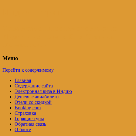
Индия – трип
Самостоятельные путешествия по
Индии и не только. Блог Татьяны
Осташевской
Меню
Перейти к содержимому
Главная
Содержание сайта
Электронная виза в Индию
Дешевые авиабилеты
Отели со скидкой
Booking.com
Страховка
Горящие туры
Обратная связь
О блоге