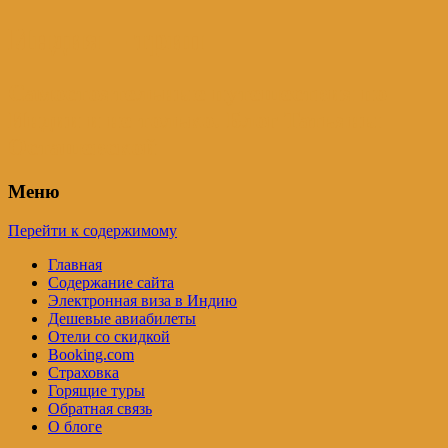
Индия – трип
Самостоятельные путешествия по
Индии и не только. Блог Татьяны
Осташевской
Меню
Перейти к содержимому
Главная
Содержание сайта
Электронная виза в Индию
Дешевые авиабилеты
Отели со скидкой
Booking.com
Страховка
Горящие туры
Обратная связь
О блоге