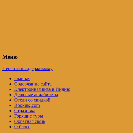
Индия – трип
Самостоятельные путешествия по
Индии и не только. Блог Татьяны
Осташевской
Меню
Перейти к содержимому
Главная
Содержание сайта
Электронная виза в Индию
Дешевые авиабилеты
Отели со скидкой
Booking.com
Страховка
Горящие туры
Обратная связь
О блоге