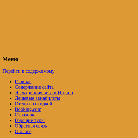
Индия – трип
Самостоятельные путешествия по
Индии и не только. Блог Татьяны
Осташевской
Меню
Перейти к содержимому
Главная
Содержание сайта
Электронная виза в Индию
Дешевые авиабилеты
Отели со скидкой
Booking.com
Страховка
Горящие туры
Обратная связь
О блоге