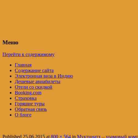
Индия – трип
Самостоятельные путешествия по Инди
Меню
Перейти к содержимому
Главная
Содержание сайта
Электронная виза в Индию
Дешевые авиабилеты
Отели со скидкой
Booking.com
Страховка
Горящие туры
Обратная связь
О блоге
Published
25.06.2015
at
800 × 564
in
Муктинатх – храмовый компл