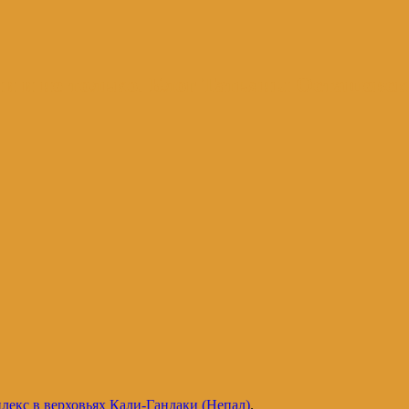
и и не только. Блог Татьяны Осташевс
екс в верховьях Кали-Гандаки (Непал)
.