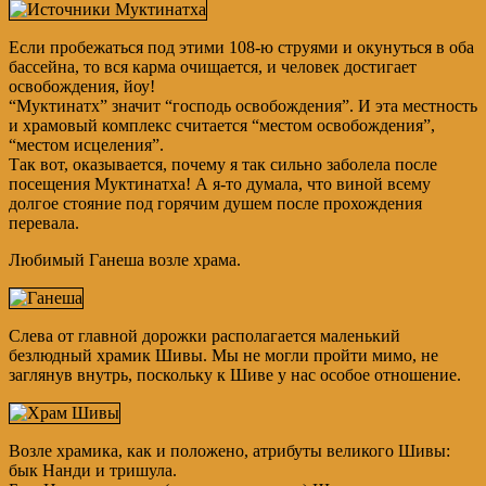
Если пробежаться под этими 108-ю струями и окунуться в оба
бассейна, то вся карма очищается, и человек достигает
освобождения, йоу!
“Муктинатх” значит “господь освобождения”. И эта местность
и храмовый комплекс считается “местом освобождения”,
“местом исцеления”.
Так вот, оказывается, почему я так сильно заболела после
посещения Муктинатха! А я-то думала, что виной всему
долгое стояние под горячим душем после прохождения
перевала.
Любимый Ганеша возле храма.
Слева от главной дорожки располагается маленький
безлюдный храмик Шивы. Мы не могли пройти мимо, не
заглянув внутрь, поскольку к Шиве у нас особое отношение.
Возле храмика, как и положено, атрибуты великого Шивы:
бык Нанди и тришула.