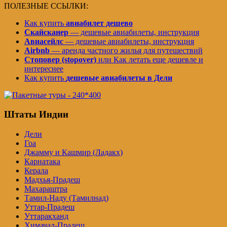
ПОЛЕЗНЫЕ ССЫЛКИ:
Как купить
авиабилет дешево
Скайсканер
— дешевые авиабилеты, инструкция
Авиасейлс
— дешевые авиабилеты, инструкция
Airbnb
— аренда частного жилья для путешествий
Стоповер (stopover)
или Как летать еще дешевле и
интереснее
Как купить
дешевые авиабилеты в Дели
Штаты Индии
Дели
Гоа
Джамму и Кашмир (Ладакх)
Карнатака
Керала
Мадхья-Прадеш
Махараштра
Тамил-Наду (Тамилнад)
Уттар-Прадеш
Уттаракханд
Химачал-Прадеш