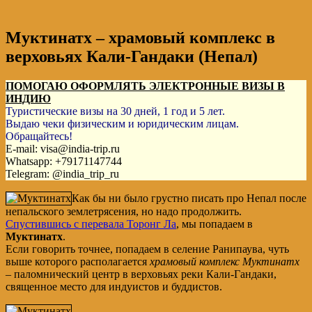
Муктинатх – храмовый комплекс в
верховьях Кали-Гандаки (Непал)
ПОМОГАЮ ОФОРМЛЯТЬ ЭЛЕКТРОННЫЕ ВИЗЫ В
ИНДИЮ
Туристические визы на 30 дней, 1 год и 5 лет.
Выдаю чеки физическим и юридическим лицам.
Обращайтесь!
E-mail: visa@india-trip.ru
Whatsapp: +79171147744
Telegram: @india_trip_ru
Как бы ни было грустно писать про Непал после
непальского землетрясения, но надо продолжить.
Спустившись с перевала Торонг Ла
, мы попадаем в
Муктинатх
.
Если говорить точнее, попадаем в селение Ранипаува, чуть
выше которого располагается
храмовый комплекс Муктинатх
– паломнический центр в верховьях реки Кали-Гандаки,
священное место для индуистов и буддистов.