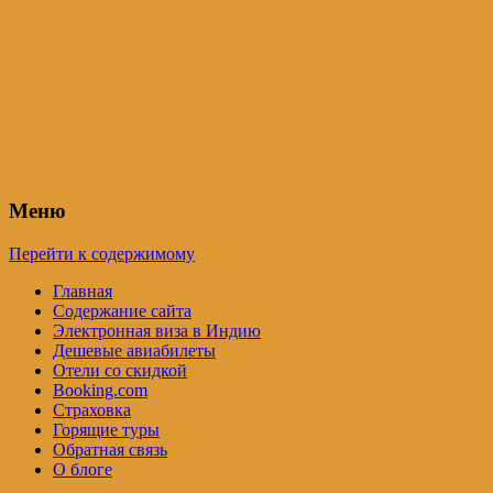
Индия – трип
Самостоятельные путешествия по
Индии и не только. Блог Татьяны
Осташевской
Меню
Перейти к содержимому
Главная
Содержание сайта
Электронная виза в Индию
Дешевые авиабилеты
Отели со скидкой
Booking.com
Страховка
Горящие туры
Обратная связь
О блоге