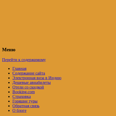
Индия – трип
Самостоятельные путешествия по
Индии и не только. Блог Татьяны
Осташевской
Меню
Перейти к содержимому
Главная
Содержание сайта
Электронная виза в Индию
Дешевые авиабилеты
Отели со скидкой
Booking.com
Страховка
Горящие туры
Обратная связь
О блоге