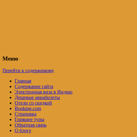
Индия – трип
Самостоятельные путешествия по
Индии и не только. Блог Татьяны
Осташевской
Меню
Перейти к содержимому
Главная
Содержание сайта
Электронная виза в Индию
Дешевые авиабилеты
Отели со скидкой
Booking.com
Страховка
Горящие туры
Обратная связь
О блоге