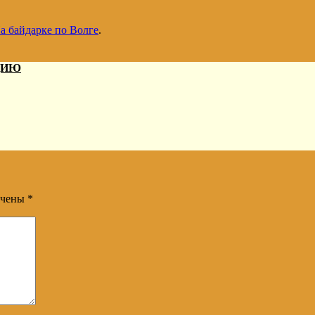
а байдарке по Волге
.
ДИЮ
ечены
*