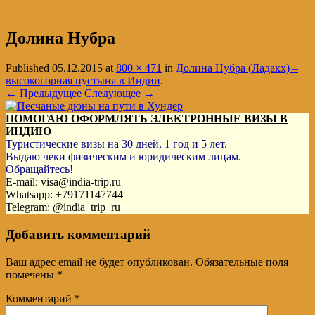
Долина Нубра
Published
05.12.2015
at
800 × 471
in
Долина Нубра (Ладакх) –
высокогорная пустыня в Индии
.
← Предыдущее
Следующее →
ПОМОГАЮ ОФОРМЛЯТЬ ЭЛЕКТРОННЫЕ ВИЗЫ В
ИНДИЮ
Туристические визы на 30 дней, 1 год и 5 лет.
Выдаю чеки физическим и юридическим лицам.
Обращайтесь!
E-mail: visa@india-trip.ru
Whatsapp: +79171147744
Telegram: @india_trip_ru
Добавить комментарий
Ваш адрес email не будет опубликован.
Обязательные поля
помечены
*
Комментарий
*