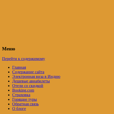
Индия – трип
Самостоятельные путешествия по
Индии и не только. Блог Татьяны
Осташевской
Меню
Перейти к содержимому
Главная
Содержание сайта
Электронная виза в Индию
Дешевые авиабилеты
Отели со скидкой
Booking.com
Страховка
Горящие туры
Обратная связь
О блоге