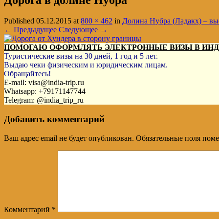
Дорога в долине Нубра
Published
05.12.2015
at
800 × 462
in
Долина Нубра (Ладакх) – в
← Предыдущее
Следующее →
ПОМОГАЮ ОФОРМЛЯТЬ ЭЛЕКТРОННЫЕ ВИЗЫ В ИН
Туристические визы на 30 дней, 1 год и 5 лет.
Выдаю чеки физическим и юридическим лицам.
Обращайтесь!
E-mail: visa@india-trip.ru
Whatsapp: +79171147744
Telegram: @india_trip_ru
Добавить комментарий
Ваш адрес email не будет опубликован.
Обязательные поля пом
Комментарий
*