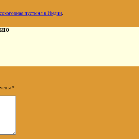
ысокогорная пустыня в Индии
.
ДИЮ
ечены
*