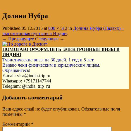
Долина Нубра
Published
05.12.2015
at
800 × 512
in
Долина Нубра (Ладакх) –
высокогорная пустыня в Индии
.
← Предыдущее
Следующее →
ПОМОГАЮ ОФОРМЛЯТЬ ЭЛЕКТРОННЫЕ ВИЗЫ В
ИНДИЮ
Туристические визы на 30 дней, 1 год и 5 лет.
Выдаю чеки физическим и юридическим лицам.
Обращайтесь!
E-mail: visa@india-trip.ru
Whatsapp: +79171147744
Telegram: @india_trip_ru
Добавить комментарий
Ваш адрес email не будет опубликован.
Обязательные поля
помечены
*
Комментарий
*