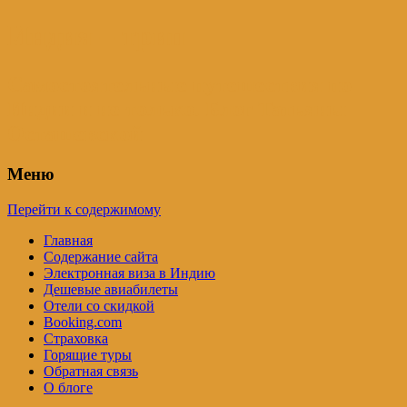
Индия – трип
Самостоятельные путешествия по
Индии и не только. Блог Татьяны
Осташевской
Меню
Перейти к содержимому
Главная
Содержание сайта
Электронная виза в Индию
Дешевые авиабилеты
Отели со скидкой
Booking.com
Страховка
Горящие туры
Обратная связь
О блоге