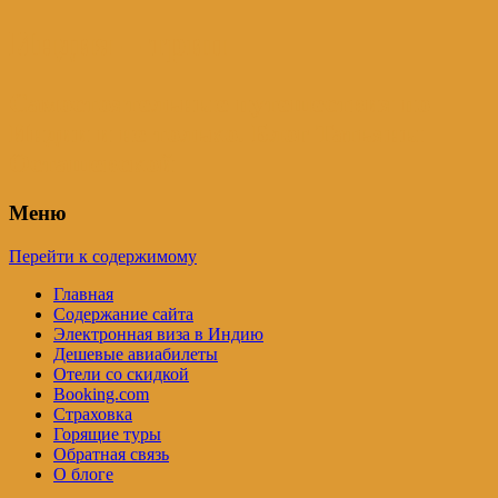
Индия – трип
Самостоятельные путешествия по
Индии и не только. Блог Татьяны
Осташевской
Меню
Перейти к содержимому
Главная
Содержание сайта
Электронная виза в Индию
Дешевые авиабилеты
Отели со скидкой
Booking.com
Страховка
Горящие туры
Обратная связь
О блоге