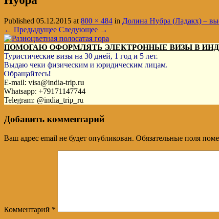
Нубра
Published
05.12.2015
at
800 × 484
in
Долина Нубра (Ладакх) – в
← Предыдущее
Следующее →
ПОМОГАЮ ОФОРМЛЯТЬ ЭЛЕКТРОННЫЕ ВИЗЫ В ИН
Туристические визы на 30 дней, 1 год и 5 лет.
Выдаю чеки физическим и юридическим лицам.
Обращайтесь!
E-mail: visa@india-trip.ru
Whatsapp: +79171147744
Telegram: @india_trip_ru
Добавить комментарий
Ваш адрес email не будет опубликован.
Обязательные поля пом
Комментарий
*