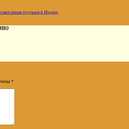
ысокогорная пустыня в Индии
.
ДИЮ
ечены
*