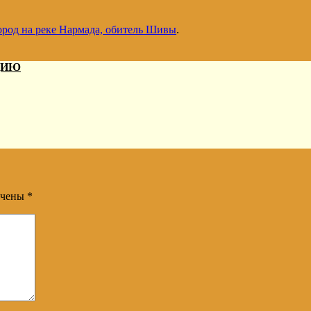
род на реке Нармада, обитель Шивы
.
ДИЮ
ечены
*