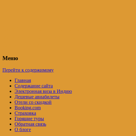
Индия – трип
Самостоятельные путешествия по
Индии и не только. Блог Татьяны
Осташевской
Меню
Перейти к содержимому
Главная
Содержание сайта
Электронная виза в Индию
Дешевые авиабилеты
Отели со скидкой
Booking.com
Страховка
Горящие туры
Обратная связь
О блоге