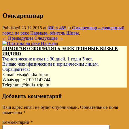
Омкарешвар
Published
23.12.2015
at
800 × 485
in
Омкарешвар – священный
город на реке Нармада, обитель Шивы
.
← Предыдущее
Следующее →
ПОМОГАЮ ОФОРМЛЯТЬ ЭЛЕКТРОННЫЕ ВИЗЫ В
ИНДИЮ
Туристические визы на 30 дней, 1 год и 5 лет.
Выдаю чеки физическим и юридическим лицам.
Обращайтесь!
E-mail: visa@india-trip.ru
Whatsapp: +79171147744
Telegram: @india_trip_ru
Добавить комментарий
Ваш адрес email не будет опубликован.
Обязательные поля
помечены
*
Комментарий
*