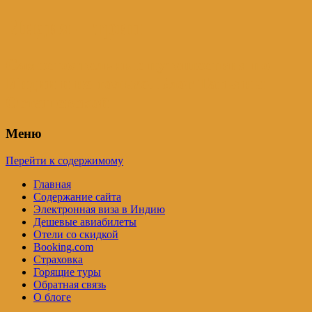
Индия – трип
Самостоятельные путешествия по
Индии и не только. Блог Татьяны
Осташевской
Меню
Перейти к содержимому
Главная
Содержание сайта
Электронная виза в Индию
Дешевые авиабилеты
Отели со скидкой
Booking.com
Страховка
Горящие туры
Обратная связь
О блоге