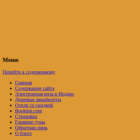
Индия – трип
Самостоятельные путешествия по
Индии и не только. Блог Татьяны
Осташевской
Меню
Перейти к содержимому
Главная
Содержание сайта
Электронная виза в Индию
Дешевые авиабилеты
Отели со скидкой
Booking.com
Страховка
Горящие туры
Обратная связь
О блоге