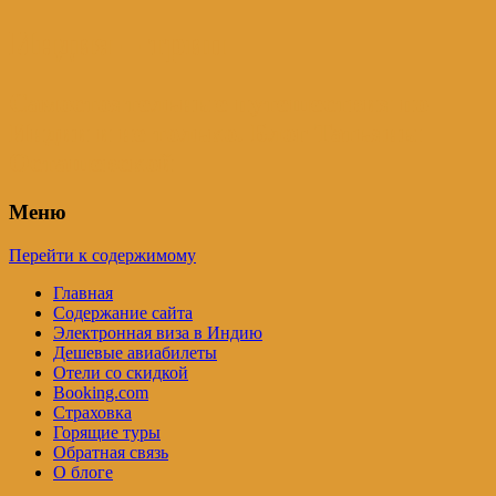
Индия – трип
Самостоятельные путешествия по
Индии и не только. Блог Татьяны
Осташевской
Меню
Перейти к содержимому
Главная
Содержание сайта
Электронная виза в Индию
Дешевые авиабилеты
Отели со скидкой
Booking.com
Страховка
Горящие туры
Обратная связь
О блоге