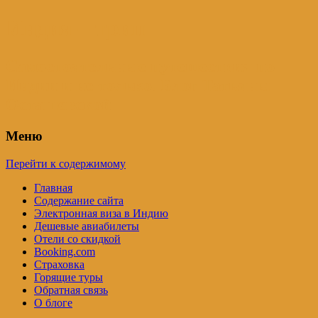
Индия – трип
Самостоятельные путешествия по
Индии и не только. Блог Татьяны
Осташевской
Меню
Перейти к содержимому
Главная
Содержание сайта
Электронная виза в Индию
Дешевые авиабилеты
Отели со скидкой
Booking.com
Страховка
Горящие туры
Обратная связь
О блоге