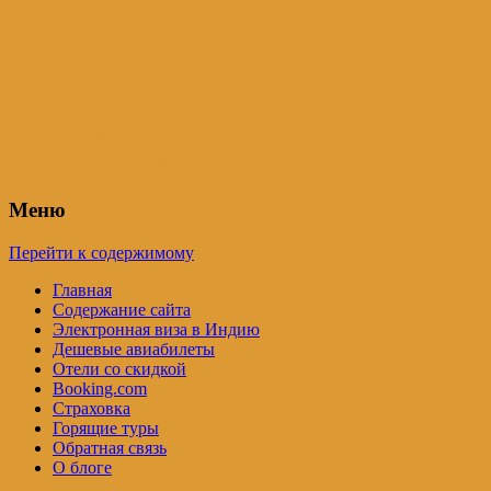
Индия – трип
Самостоятельные путешествия по
Индии и не только. Блог Татьяны
Осташевской
Меню
Перейти к содержимому
Главная
Содержание сайта
Электронная виза в Индию
Дешевые авиабилеты
Отели со скидкой
Booking.com
Страховка
Горящие туры
Обратная связь
О блоге