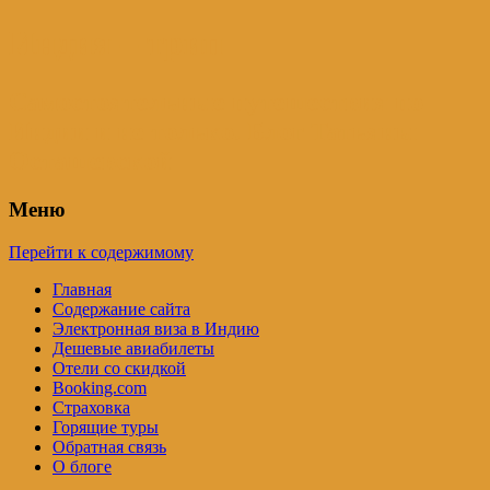
Индия – трип
Самостоятельные путешествия по
Индии и не только. Блог Татьяны
Осташевской
Меню
Перейти к содержимому
Главная
Содержание сайта
Электронная виза в Индию
Дешевые авиабилеты
Отели со скидкой
Booking.com
Страховка
Горящие туры
Обратная связь
О блоге