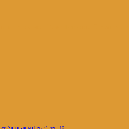
и и не только. Блог Татьяны Осташевс
руг Аннапурны (Непал), день 10
.