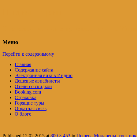
Индия – трип
Самостоятельные путешествия по Инди
Меню
Перейти к содержимому
Главная
Содержание сайта
Электронная виза в Индию
Дешевые авиабилеты
Отели со скидкой
Booking.com
Страховка
Горящие туры
Обратная связь
О блоге
Published
12.02.2015
at
800 × 453
in
Пещера Миларепы, трек вок