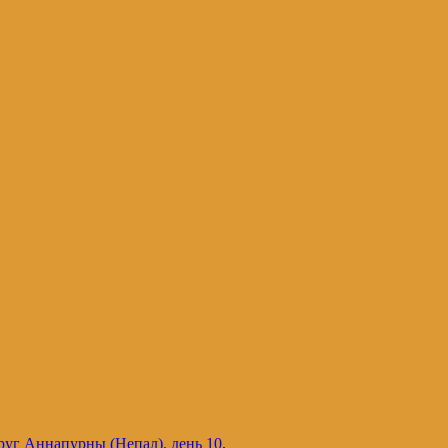
и и не только. Блог Татьяны Осташевс
руг Аннапурны (Непал), день 10
.