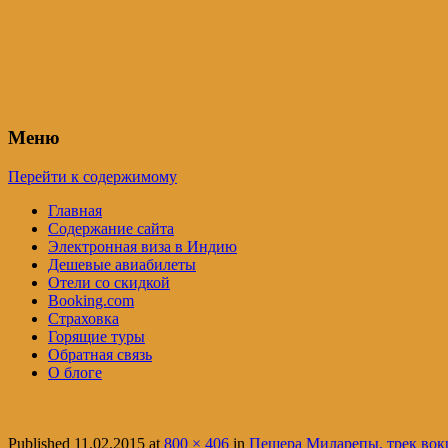
Индия – трип
Самостоятельные путешествия по Инди
Меню
Перейти к содержимому
Главная
Содержание сайта
Электронная виза в Индию
Дешевые авиабилеты
Отели со скидкой
Booking.com
Страховка
Горящие туры
Обратная связь
О блоге
Published
11.02.2015
at
800 × 406
in
Пещера Миларепы, трек вок