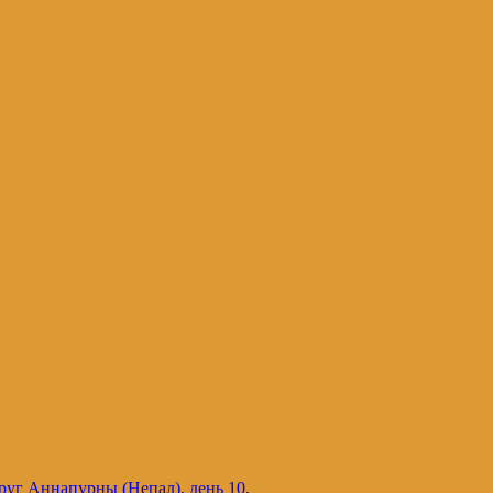
и и не только. Блог Татьяны Осташевс
руг Аннапурны (Непал), день 10
.