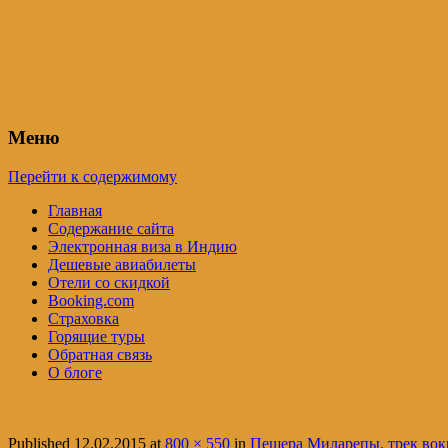
Индия – трип
Самостоятельные путешествия по Инди
Меню
Перейти к содержимому
Главная
Содержание сайта
Электронная виза в Индию
Дешевые авиабилеты
Отели со скидкой
Booking.com
Страховка
Горящие туры
Обратная связь
О блоге
Published
12.02.2015
at
800 × 550
in
Пещера Миларепы, трек вок