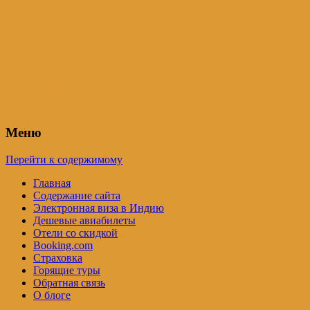
Индия – трип
Самостоятельные путешествия по
Индии и не только. Блог Татьяны
Осташевской
Меню
Перейти к содержимому
Главная
Содержание сайта
Электронная виза в Индию
Дешевые авиабилеты
Отели со скидкой
Booking.com
Страховка
Горящие туры
Обратная связь
О блоге