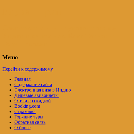
Индия – трип
Самостоятельные путешествия по
Индии и не только. Блог Татьяны
Осташевской
Меню
Перейти к содержимому
Главная
Содержание сайта
Электронная виза в Индию
Дешевые авиабилеты
Отели со скидкой
Booking.com
Страховка
Горящие туры
Обратная связь
О блоге