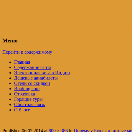
Индия – трип
Самостоятельные путешествия по Инди
Меню
Перейти к содержимому
Главная
Содержание сайта
Электронная виза в Индию
Дешевые авиабилеты
Отели со скидкой
Booking.com
Страховка
Горящие туры
Обратная связь
О блоге
Published
06.07.2014
at
800 × 386
in
Почему у Будды длинные м