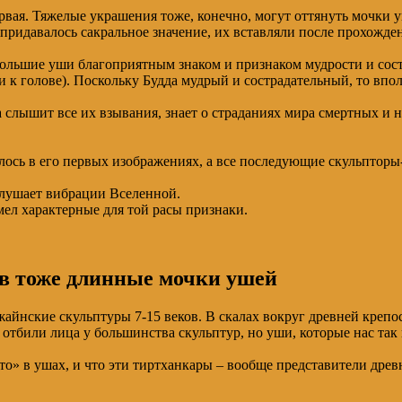
рвая. Тяжелые украшения тоже, конечно, могут оттянуть мочки уш
м придавалось сакральное значение, их вставляли после прохожд
ольшие уши благоприятным знаком и признаком мудрости и состр
 к голове). Поскольку Будда мудрый и сострадательный, то впол
а слышит все их взывания, знает о страданиях мира смертных и н
илось в его первых изображениях, а все последующие скульпто
слушает вибрации Вселенной.
мел характерные для той расы признаки.
в тоже длинные мочки ушей
айнские скульптуры 7-15 веков. В скалах вокруг древней крепос
отбили лица у большинства скульптур, но уши, которые нас так 
ечто» в ушах, и что эти тиртханкары – вообще представители дре