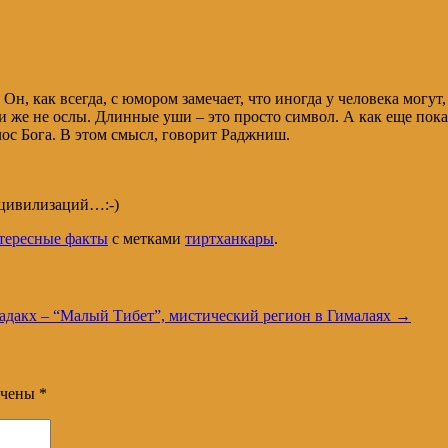
н, как всегда, с юмором замечает, что иногда у человека могут
и же не ослы. Длинные уши – это просто символ. А как еще пока
лос Бога. В этом смысл, говорит Раджниш.
х цивилизаций…:-)
тересные факты
с метками
тиртханкары
.
адакх – “Малый Тибет”, мистический регион в Гималаях
→
ечены
*