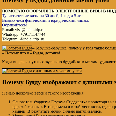
Почему у Будды длинные мочки ушей
ПОМОГАЮ ОФОРМЛЯТЬ ЭЛЕКТРОННЫЕ ВИЗЫ В ИН
Туристические визы на 30 дней, 1 год и 5 лет.
Выдаю чеки физическим и юридическим лицам.
Обращайтесь!
E-mail: visa@india-trip.ru
Whatsapp: +79171147744
Telegram: @india_trip_ru
– Бабушка-бабушка, почему у тебя такие боль
– Потому что я – Будда, деточка!
Когда впервые путешествуешь по буддийским местам, удивляет 
Почему Будду изображают с длинными
Я знаю несколько версий такого изображения:
Основатель буддизма Гаутама Сиддхартха происходил из ц
царской жизнью. В те времена и в той местности, где он
камней. В результате мочки сильно вытягивались.
Мочки ушей Будды оттянуты тоннелями.