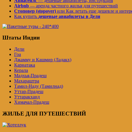
Авиасейлс
— дешевые авиабилеты, инструкция
Airbnb
— аренда частного жилья для путешествий
Стоповер (stopover)
или Как летать еще дешевле и интер
Как купить
дешевые авиабилеты в Дели
Штаты Индии
Дели
Гоа
Джамму и Кашмир (Ладакх)
Карнатака
Керала
Мадхья-Прадеш
Махараштра
Тамил-Наду (Тамилнад)
Уттар-Прадеш
Уттаракханд
Химачал-Прадеш
ЖИЛЬЕ ДЛЯ ПУТЕШЕСТВИЙ