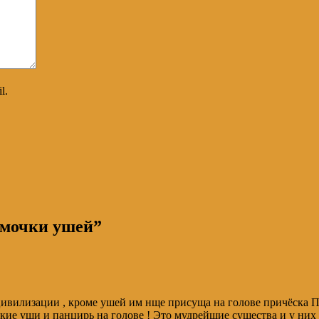
l.
 мочки ушей
”
цивилизации , кроме ушей им нще присуща на голове причёска П
 такие уши и панцирь на голове ! Это мудрейшие существа и у н