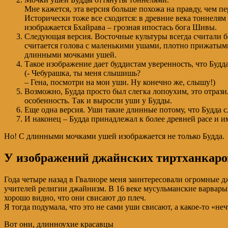
Мне кажется, эта версия больше похожа на правду, чем пе
Исторически тоже все сходится: в древние века тоннеля
изображается Бхайрава – грозная ипостась бога Шивы.
Следующая версия. Восточные культуры всегда считали б
считается голова с маленькими ушами, плотно прижатыми
длинными мочками ушей.
Такое изображение дает буддистам уверенность, что Будд
(- Чебурашка, ты меня слышишь?
– Гена, посмотри на мои уши. Ну конечно же, слышу!)
Возможно, Будда просто был слегка лопоухим, это отраз
особенность. Так и выросли уши у Будды.
Еще одна версия. Уши такие длинные потому, что Будда 
И наконец – Будда принадлежал к более древней расе и и
Но! С длинными мочками ушей изображается не только Будда.
У изображений джайнских тиртханкаро
Года четыре назад в Гвалиоре меня заинтересовали огромные дж
учителей религии джайнизм. В 16 веке мусульманские варвары 
хорошо видно, что они свисают до плеч.
Я тогда подумала, что это не сами уши свисают, а какое-то «н
Вот они, длинноухие красавцы