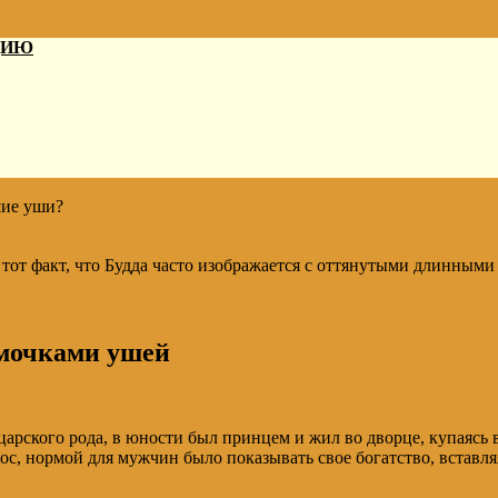
ДИЮ
шие уши?
тот факт, что Будда часто изображается с оттянутыми длинными
 мочками ушей
арского рода, в юности был принцем и жил во дворце, купаясь в
 рос, нормой для мужчин было показывать свое богатство, встав