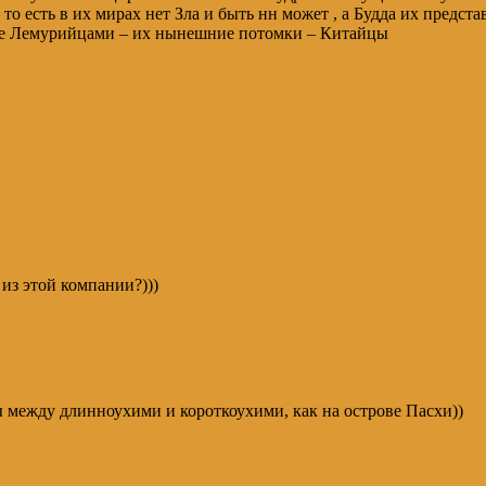
о есть в их мирах нет Зла и быть нн может , а Будда их предста
те Лемурийцами – их нынешние потомки – Китайцы
из этой компании?)))
 между длинноухими и короткоухими, как на острове Пасхи))