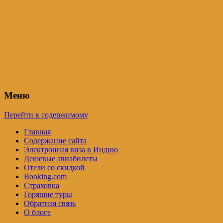
Индия – трип
Самостоятельные путешествия по
Индии и не только. Блог Татьяны
Осташевской
Меню
Перейти к содержимому
Главная
Содержание сайта
Электронная виза в Индию
Дешевые авиабилеты
Отели со скидкой
Booking.com
Страховка
Горящие туры
Обратная связь
О блоге