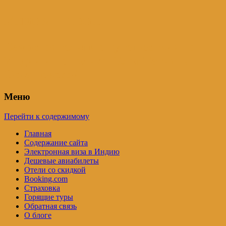
Индия – трип
Самостоятельные путешествия по
Индии и не только. Блог Татьяны
Осташевской
Меню
Перейти к содержимому
Главная
Содержание сайта
Электронная виза в Индию
Дешевые авиабилеты
Отели со скидкой
Booking.com
Страховка
Горящие туры
Обратная связь
О блоге